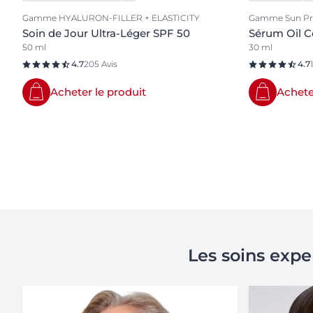
Gamme HYALURON-FILLER + ELASTICITY
Gamme Sun Pro
Soin de Jour Ultra-Léger SPF 50
Sérum Oil C
50 ml
30 ml
4.7
205 Avis
4.7
Acheter le produit
Achete
Les soins expe