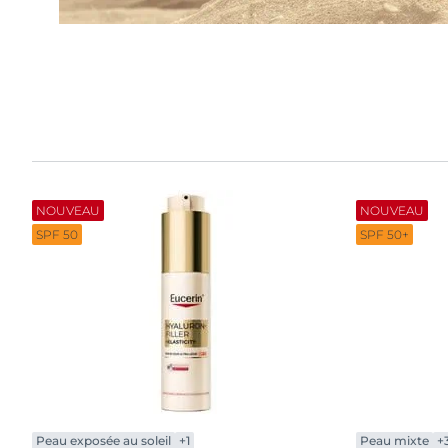
Peau hypersensible
Lèvres sèches
Décou
Peau sensible
Peau hyperpi
Peau exposée au soleil
Peau hypersen
Cheveux et cui
Peau sensible
Peau exposée a
NOUVEAU
NOUVEAU
SPF 50
SPF 50+
Peau exposée au soleil
+1
Peau mixte
+