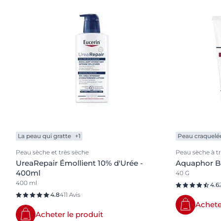
La peau qui gratte
+1
Peau craquelée 
Peau sèche et très sèche
Peau sèche à tr
UreaRepair Émollient 10% d'Urée -
Aquaphor B
400ml
40 G
400 ml
4.6
4.8
411 Avis
Achete
Acheter le produit