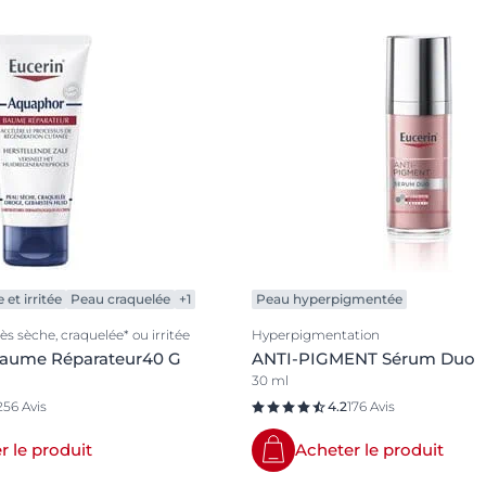
et irritée
Peau craquelée
+1
Peau hyperpigmentée
ès sèche, craquelée* ou irritée
Hyperpigmentation
aume Réparateur40 G
ANTI-PIGMENT Sérum Duo
30 ml
256 Avis
4.2
176 Avis
r le produit
Acheter le produit