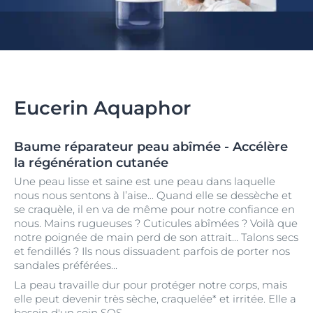
Eucerin Aquaphor
Baume réparateur peau abîmée - Accélère
la régénération cutanée
Une peau lisse et saine est une peau dans laquelle
nous nous sentons à l’aise... Quand elle se dessèche et
se craquèle, il en va de même pour notre confiance en
nous. Mains rugueuses ? Cuticules abîmées ? Voilà que
notre poignée de main perd de son attrait... Talons secs
et fendillés ? Ils nous dissuadent parfois de porter nos
sandales préférées...
La peau travaille dur pour protéger notre corps, mais
elle peut devenir très sèche, craquelée* et irritée. Elle a
besoin d'un soin SOS.