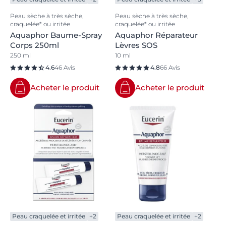
Peau sèche à très sèche,
Peau sèche à très sèche,
craquelée* ou irritée
craquelée* ou irritée
Aquaphor Baume-Spray
Aquaphor Réparateur
Corps 250ml
Lèvres SOS
250 ml
10 ml
4.6
46 Avis
4.8
66 Avis
Acheter le produit
Acheter le produit
Peau craquelée et irritée
+2
Peau craquelée et irritée
+2