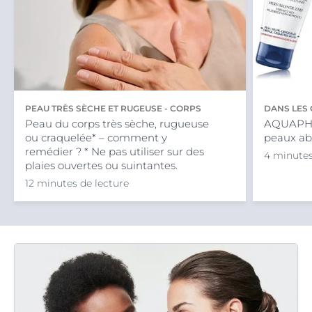
PEAU TRÈS SÈCHE ET RUGEUSE - CORPS
DANS LES 
Peau du corps très sèche, rugueuse
AQUAPHOR
ou craquelée* – comment y
peaux a
remédier ? * Ne pas utiliser sur des
4 minutes
plaies ouvertes ou suintantes.
12 minutes de lecture