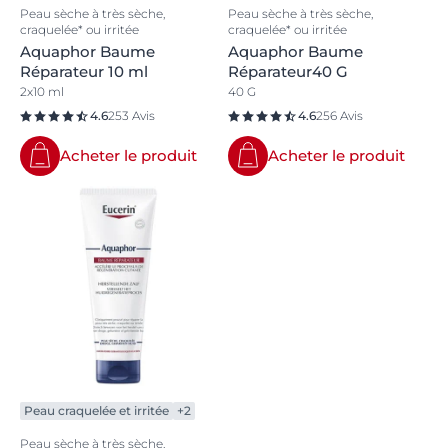
Peau sèche à très sèche,
Peau sèche à très sèche,
craquelée* ou irritée
craquelée* ou irritée
Aquaphor Baume
Aquaphor Baume
Réparateur 10 ml
Réparateur40 G
2x10 ml
40 G
4.6
253 Avis
4.6
256 Avis
Acheter le produit
Acheter le produit
Peau craquelée et irritée
+2
Peau sèche à très sèche,