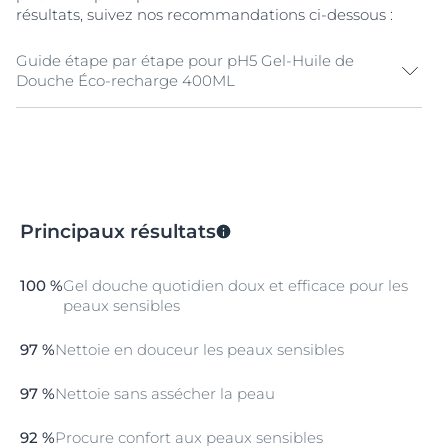
résultats, suivez nos recommandations ci-dessous :
Guide étape par étape pour pH5 Gel-Huile de
Douche Éco-recharge 400ML
Nettoyer
Appliquez sur le visage et/ou le corps, en massant
délicatement. Puis, rincez soigneusement.
Hydrater
Principaux résultats
Utilisez en complément un soin hydratant Eucerin®.
100 %
Gel douche quotidien doux et efficace pour les
peaux sensibles
97 %
Nettoie en douceur les peaux sensibles
97 %
Nettoie sans assécher la peau
92 %
Procure confort aux peaux sensibles