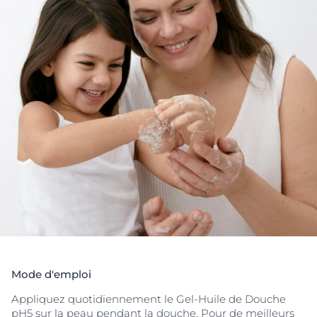
Résultats
: La peau est nettoyée en douceur et son
niveau de pH est stabilisé. La peau retrouve son
confort
et une sensation de
peau hydratée et lisse
.
Sans savon
Mousse légèrement à l'application
Convient à un usage quotidien, même en cas de
lavages fréquents
Convient aux peaux sujettes aux allergies - Allergie
de type 1
Convient aux bébés et aux enfants
Des études cliniques et dermatologiques le prouvent :
Très bonne efficacité et tolérance cutanée sur les
peaux sensibles, sèches ou même sujettes à des
désordres cutanés.
Mode d'emploi
Appliquez quotidiennement le Gel-Huile de Douche
pH5 sur la peau pendant la douche. Pour de meilleurs