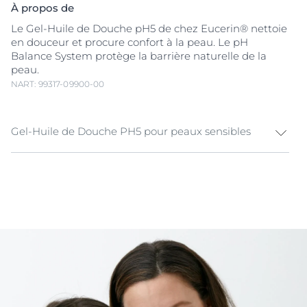
À propos de
Le Gel-Huile de Douche pH5 de chez Eucerin® nettoie
en douceur et procure confort à la peau. Le pH
Balance System protège la barrière naturelle de la
peau.
NART: 99317-09900-00
Gel-Huile de Douche PH5 pour peaux sensibles
La peau sensible a besoin d'être nettoyée en douceur
pour résister aux agressions extérieures quotidiennes.
Le Gel-Huile de Douche PH5 formulé avec du
Dexpanthénol
et des
huiles naturelles
,
nettoie en
douceur
et efficacement la peau sensible sans laisser
de fini gras.
La formule de soins, avec le
pH Balance System
, aide à
maintenir un niveau de pH cutané optimal, préservant
ainsi la
barrière naturelle de la peau
.