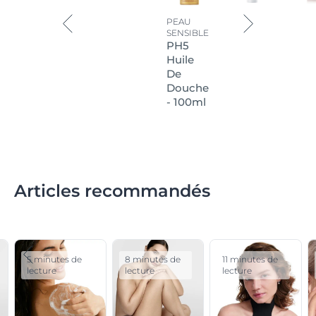
PEAU
SENSIBLE
PH5
Huile
De
Douche
- 100ml
Articles recommandés
5 minutes de
8 minutes de
11 minutes de
lecture
lecture
lecture