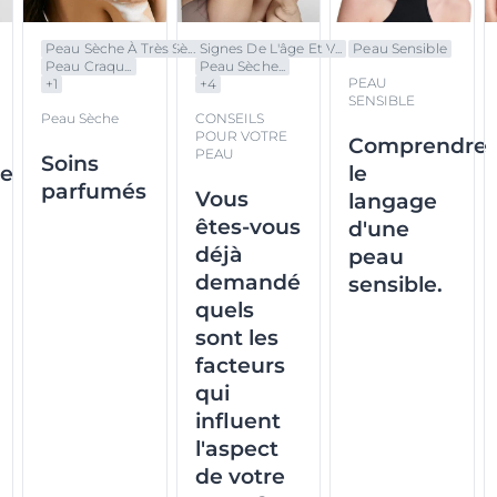
Peau Sèche À Très Sè...
Signes De L'âge Et V...
Peau Sensible
Peau Craqu...
Peau Sèche...
PEAU
+
1
+
4
SENSIBLE
Peau Sèche
CONSEILS
POUR VOTRE
Comprendre
PEAU
Soins
re
le
parfumés
Vous
langage
êtes-vous
d'une
déjà
peau
demandé
sensible.
quels
sont les
facteurs
qui
influent
l'aspect
de votre