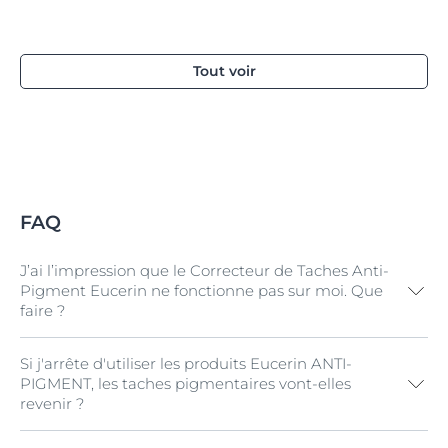
Tout voir
FAQ
J’ai l’impression que le Correcteur de Taches Anti-
Pigment Eucerin ne fonctionne pas sur moi. Que
faire ?
Si j'arrête d'utiliser les produits Eucerin ANTI-
Pour être efficace, le Correcteur de Taches Anti-
PIGMENT, les taches pigmentaires vont-elles
Pigment Eucerin nécessite une utilisation régulière. Si
revenir ?
vous ne remarquez pas de résultats probants sur votre
hyperpigmentation, nous vous conseillons de