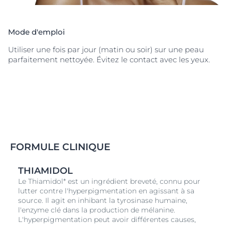
réapparition.
Les premiers résultats sont visibles
après deux semaines*
et s'améliorent
continuellement avec une utilisation régulière.
La
Mode d'emploi
peau apparaît plus uniforme
.
* Test instrumental 27 sujets.
Utiliser une fois par jour (matin ou soir) sur une peau
parfaitement nettoyée. Évitez le contact avec les yeux.
FORMULE CLINIQUE
THIAMIDOL
Le Thiamidol* est un ingrédient breveté, connu pour
lutter contre l'hyperpigmentation en agissant à sa
source. Il agit en inhibant la tyrosinase humaine,
l'enzyme clé dans la production de mélanine.
L'hyperpigmentation peut avoir différentes causes,