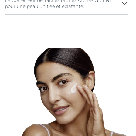
Le Correcteur de Taches brunes ANTI-PIGMENT
pour une peau unifiée et éclatante.
La
mélanine
est un pigment naturel qui donne de la
couleur à la peau. L’exposition à la
lumière du soleil
,
aux influences hormonales et au vieillissement
peuvent entraîner une augmentation de la production
de mélanine et déclencher une hyperpigmentation.
L'hyperpigmentation
apparaît sous forme de taches
foncées et de
taches de vieillesse
(également appelées
taches de soleil
) qui donnent à la peau une apparence
inhomogène.
Le Correcteur de Taches ANTI-PIGMENT d'EUCERIN
est un
gel non gras avec un applicateur qui facilite
l'application précise aux petites zones
d'hyperpigmentation
. Il contient du
Thiamidol
, un
ingrédient efficace et breveté qui
agit à la base de
l'hyperpigmentation
en réduisant la production de
mélanine. Appliqué directement sur
les taches brunes
,
il a été prouvé par des études cliniques et
dermatologiques qu'il réduisait et empêchait leur