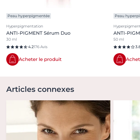
Peau hyperpigmentée
Peau hyperp
Hyperpigmentation
Hyperpigment
ANTI-PIGMENT Sérum Duo
ANTI-PIGME
30 ml
50 ml
4.2
176 Avis
3.
Acheter le produit
Achet
Articles connexes