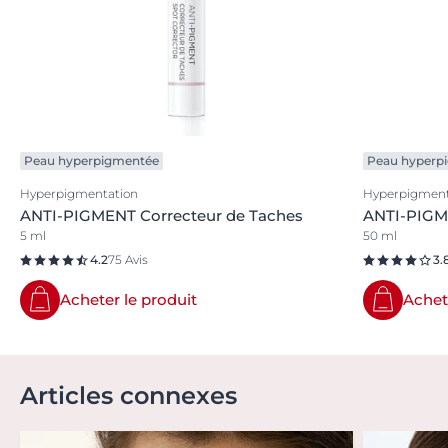
Peau hyperpigmentée
Peau hyperp
Hyperpigmentation
Hyperpigment
ANTI-PIGMENT Correcteur de Taches
ANTI-PIGME
5 ml
50 ml
4.2
75 Avis
3.
Acheter le produit
Achet
Articles connexes