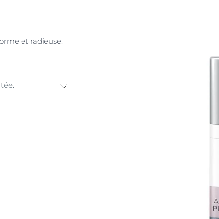
orme et radieuse.
tée.
couleur à la
ces hormonales
tion de la
mentation.
foncées et de
leil
) qui
u
Thiamidol
, un
lanine. Il est