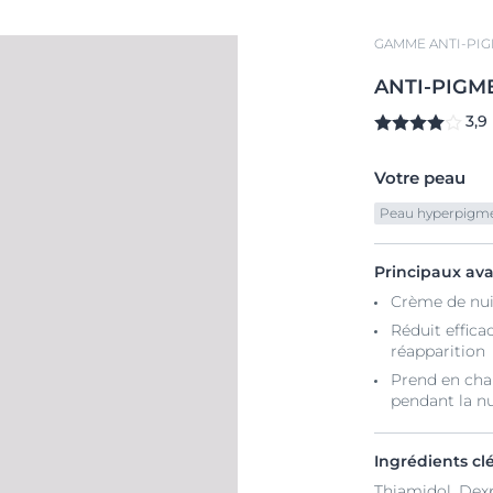
GAMME ANTI-PI
ANTI-PIGM
3,9
Votre peau
Peau hyperpigm
Principaux av
Crème de nui
Réduit effic
réapparition
Prend en char
pendant la nu
Ingrédients cl
Thiamidol, Dex