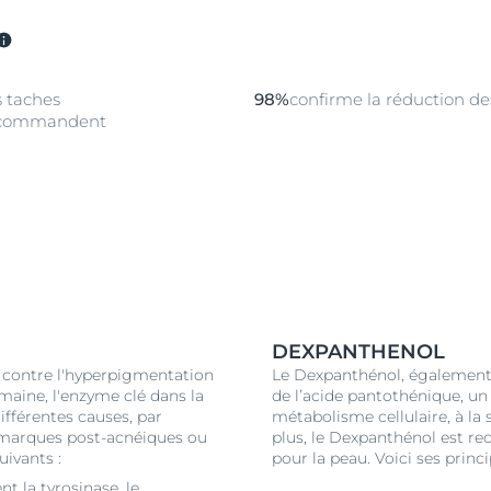
s taches
98%
confirme la réduction de
ecommandent
DEXPANTHENOL
r contre l'hyperpigmentation
Le Dexpanthénol, également 
umaine, l'enzyme clé dans la
de l’acide pantothénique, u
fférentes causes, par
métabolisme cellulaire, à la 
s marques post-acnéiques ou
plus, le Dexpanthénol est re
uivants :
pour la peau. Voici ses princ
t la tyrosinase, le