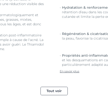
 une réduction visible des
Hydratation & renforcemen
rétention d’eau dans les cou
é dermatologiquement et
cutanée et limite la perte 
es, grasses, mixtes,
tous les âges, et est donc
Régénération & cicatrisatio
ation post-inflammatoire
la peau, favorise la cicatrisa
mple à cause de l'acné. La
avoir guéri. Le Thiamidol
me.
Propriétés anti-inflammato
et les desquamations en cal
particulièrement adapté aux
En savoir plus
Tout voir