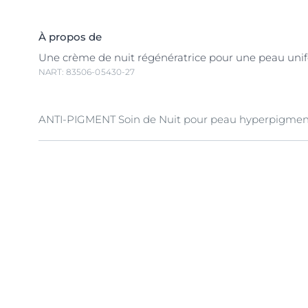
À propos de
Une crème de nuit régénératrice pour une peau unif
NART: 83506-05430-27
ANTI-PIGMENT Soin de Nuit pour peau hyperpigmen
La
mélanine
est un pigment naturel qui donne de la 
peau. L’exposition à la
lumière du soleil
, aux influen
et au vieillissement peuvent entraîner une augmenta
production de mélanine et déclencher une hyperpig
L'hyperpigmentation
apparaît sous forme de taches 
taches de vieillesse
(également appelées
taches de so
donnent à la peau une apparence inhomogène.
Le Soin de Nuit ANTI-PIGMENT d'Eucerin contient d
ingrédient efficace et breveté qui agit à la base de
l'hyperpigmentation en réduisant la production de mé