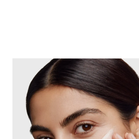
cliniquement et dermatologiquement prouvé qu'il r
brunes
et empêche leur réapparition. Les premiers ré
visibles après deux semaines* et s'améliorent conti
une utilisation régulière.
La crème de nuit contient également du Dexpanthén
ingrédient actif reconnu pour favoriser la régénérati
pendant la nuit.
La peau paraît uniforme, radieuse e
*Évaluation clinique, 43 volontaires