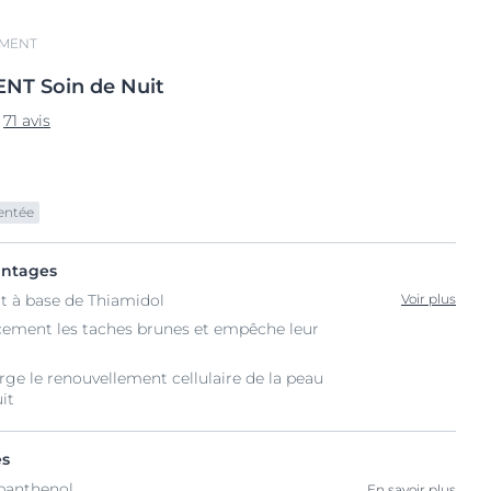
GMENT
ENT
Soin
de Nuit
71 avis
entée
antages
t à base de Thiamidol
Voir plus
acement les taches brunes et empêche leur
ge le renouvellement cellulaire de la peau
it
és
panthenol
En savoir plus