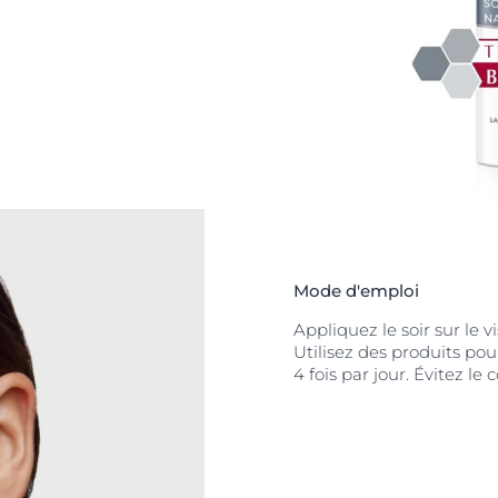
éduit
les taches
sultats sont
nuellement avec
ol, un
on de la peau
t éclatante
.
Mode d'emploi
Appliquez le soir sur le 
Utilisez des produits p
4 fois par jour. Évitez le