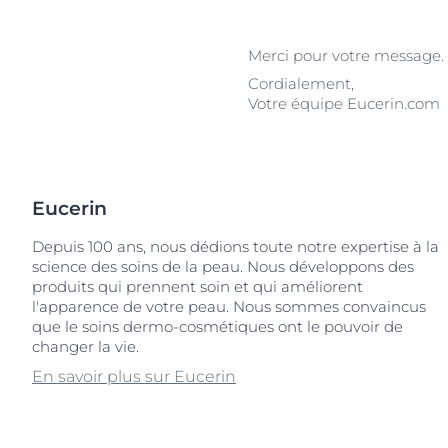
Peau hypersensible
Lèvres sèches
Décou
Peau sensible
Peau hyperpi
Merci pour votre message. 
Peau exposée au soleil
Peau hypersen
Cordialement,
Votre équipe Eucerin.com
Cheveux et cui
Peau sensible
Peau exposée a
Eucerin
Depuis 100 ans, nous dédions toute notre expertise à la
science des soins de la peau. Nous développons des
produits qui prennent soin et qui améliorent
l'apparence de votre peau. Nous sommes convaincus
que le soins dermo-cosmétiques ont le pouvoir de
changer la vie.
En savoir plus sur Eucerin