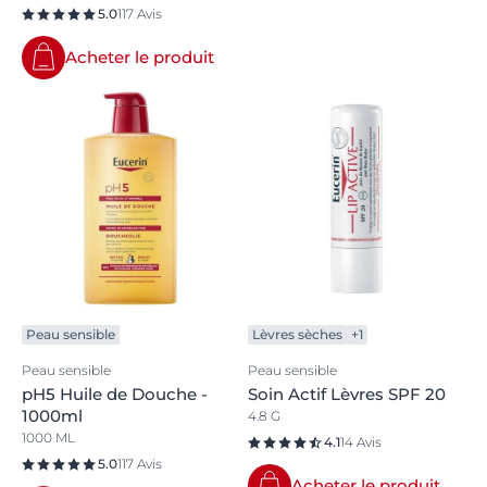
5.0
117 Avis
Acheter le produit
Peau sensible
Lèvres sèches
+1
Peau sensible
Peau sensible
pH5 Huile de Douche -
Soin Actif Lèvres SPF 20
1000ml
4.8 G
1000 ML
4.1
14 Avis
5.0
117 Avis
Acheter le produit