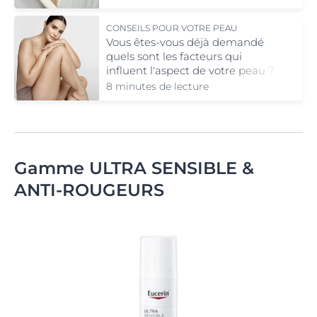
CONSEILS POUR VOTRE PEAU
Vous êtes-vous déjà demandé
quels sont les facteurs qui
influent l'aspect de votre peau ?
Patrimoine génétique,
8 minutes de lecture
environnement, hygiène de vie…
On vous dit tout !
Gamme ULTRA SENSIBLE &
ANTI-ROUGEURS