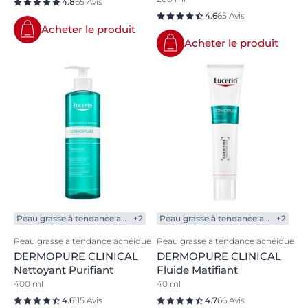
4.8
65 Avis
4.6
65 Avis
Acheter le produit
Acheter le produit
Peau grasse à tendance acnéique
+2
Peau grasse à tendance acnéique
+2
Peau grasse à tendance acnéique
Peau grasse à tendance acnéique
DERMOPURE CLINICAL
DERMOPURE CLINICAL
Nettoyant Purifiant
Fluide Matifiant
400 ml
40 ml
4.6
115 Avis
4.7
66 Avis