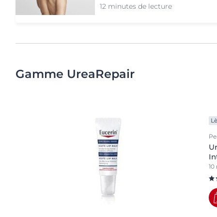
12 minutes de lecture
Gamme UreaRepair
Lè
Pe
Ur
In
10