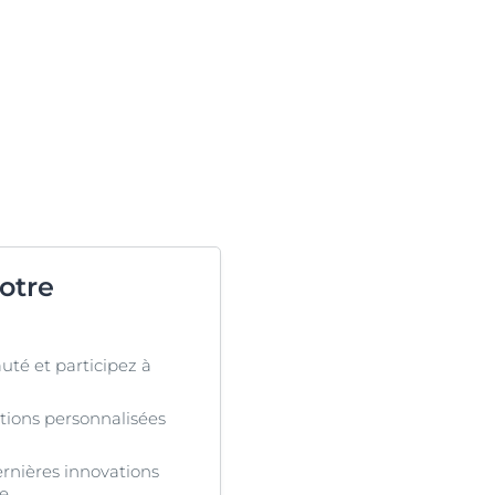
otre
té et participez à
ions personnalisées
rnières innovations
re