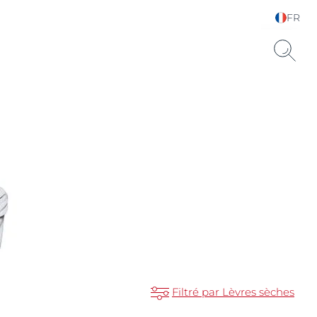
FR
Sélectionnez votre
langue & pays
Sèche SPF 15
Filtré par Lèvres sèches