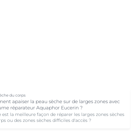
Notre raison d'être
Préoccupations de peau
hor
ale
Découvrez nos soins anti-âge
Le pouvoir de changer la vie
Cheveux et cuir chevelu
n
La peau qui gratte
En savoir plus
En savoir plus
Lèvres sèches
Peau craquelée
Peau craquelée et irritée
Peau exposée au soleil
uits
Peau grasse
Peau grasse à tendance acnéique
Peau hyperpigmentée
èche du corps
nt apaiser la peau sèche sur de larges zones avec
Peau hypersensible
ume réparateur Aquaphor Eucerin ?
Peau irritée
 est la meilleure façon de réparer les larges zones sèches
ps ou des zones sèches difficiles d'accès ?
Peau mixte
Peau sèche à très sèche et rugueuse