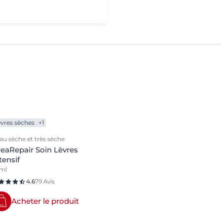
vres sèches
+1
au sèche et très sèche
eaRepair Soin Lèvres
tensif
 ml
4.6
79 Avis
Acheter le produit