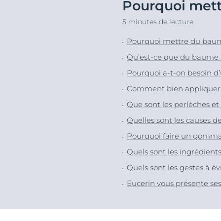
Pourquoi mett
Peau hypersensible
Lèvres sèches
Décou
5 minutes de lecture
Peau sensible
Peau hyperpi
Peau exposée au soleil
Peau hypersen
Pourquoi mettre du baum
Cheveux et cui
Qu’est-ce que du baume à
Peau sensible
Pourquoi a-t-on besoin d
Peau exposée a
Comment bien appliquer 
Que sont les perlèches e
Quelles sont les causes de
Pourquoi faire un gommag
Quels sont les ingrédients
Quels sont les gestes à év
Eucerin vous présente ses