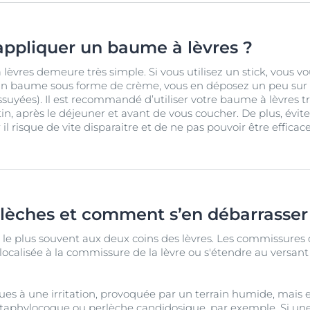
ppliquer un baume à lèvres ?
 lèvres demeure très simple. Si vous utilisez un stick, vous
 d’un baume sous forme de crème, vous en déposez un peu sur 
ssuyées). Il est recommandé d’utiliser votre baume à lèvres troi
n, après le déjeuner et avant de vous coucher. De plus, évite
l risque de vite disparaitre et de ne pas pouvoir être efficace
rlèches et comment s’en débarrasser
 le plus souvent aux deux coins des lèvres. Les commissures 
localisée à la commissure de la lèvre ou s'étendre au versant
ues à une irritation, provoquée par un terrain humide, mais
 staphylocoque ou perlèche candidosique, par exemple. Si une