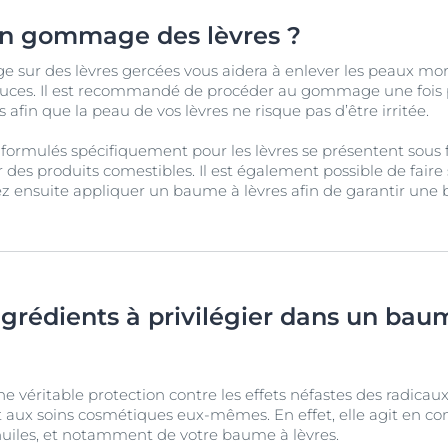
un gommage des lèvres ?
 sur des lèvres gercées vous aidera à enlever les peaux mor
 douces. Il est recommandé de procéder au gommage une fo
s afin que la peau de vos lèvres ne risque pas d’être irritée.
ormulés spécifiquement pour les lèvres se présentent sous fo
 des produits comestibles. Il est également possible de f
rez ensuite appliquer un baume à lèvres afin de garantir une
ngrédients à privilégier dans un bau
e véritable protection contre les effets néfastes des radicaux
aux soins cosmétiques eux-mêmes. En effet, elle agit en con
huiles, et notamment de votre baume à lèvres.