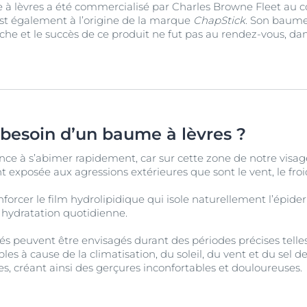
 à lèvres a été commercialisé par Charles Browne Fleet au c
st également à l’origine de la marque
ChapStick
. Son baume
che et le succès de ce produit ne fut pas au rendez-vous, d
 besoin d’un baume à lèvres ?
ce à s’abimer rapidement, car sur cette zone de notre visage, 
nt exposée aux agressions extérieures que sont le vent, le froid
enforcer le film hydrolipidique qui isole naturellement l’épid
 hydratation quotidienne.
lés peuvent être envisagés durant des périodes précises telles q
les à cause de la climatisation, du soleil, du vent et du sel de 
res, créant ainsi des gerçures inconfortables et douloureuses.