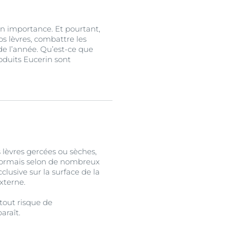
on importance. Et pourtant,
s lèvres, combattre les
de l’année. Qu’est-ce que
oduits Eucerin sont
s lèvres gercées ou sèches,
désormais selon de nombreux
usive sur la surface de la
externe.
tout risque de
araît.