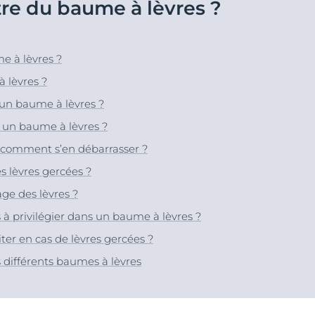
re du baume à lèvres ?
Notre engagement
Anti-Rougeurs & Ultra
Peau hyperpigmentée
vrez Anti-Pigment
Découvrez Aquap
Notre mission soci
Sensible
gmentée
Hyperpigmentation
#Eucerinclusio
pH5
ANTI-PIGMENT Sérum Duo
sible
e à lèvres ?
30 ml
Sensi-Rides
En savoir plus
En savoir plus
En savoir plus
r chevelu
 lèvres ?
4.2
176 Avis
Protection solaire
’un baume à lèvres ?
Acheter le produit
UreaRepair
u soleil
un baume à lèvres ?
t comment s’en débarrasser ?
Voir tous les prod
s lèvres gercées ?
e des lèvres ?
 à privilégier dans un baume à lèvres ?
iter en cas de lèvres gercées ?
 différents baumes à lèvres