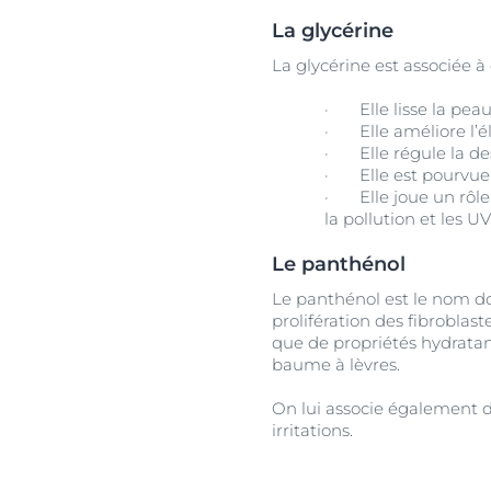
La glycérine
La glycérine est associée 
·
Elle lisse la peau
·
Elle améliore l’él
·
Elle régule la d
·
Elle est pourvue
·
Elle joue un rôle
la pollution et les UV
Le panthénol
Le panthénol est le nom don
prolifération des fibroblast
que de propriétés hydratan
baume à lèvres.
On lui associe également de
irritations.