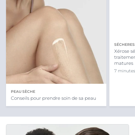
SÉCHERESS
Xérose sé
traiteme
matures
7 minutes
PEAU SÈCHE
Conseils pour prendre soin de sa peau