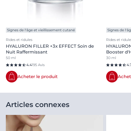
Signes de l'âge et vieillissement cutané
Signes de l'â
Rides et ridules
Rides et ridul
HYALURON FILLER +3x EFFECT Soin de
HYALURON-
Nuit Raffermissant
Booster d'
50 ml
30 ml
4.4
195 Avis
4.
Acheter le produit
Achet
Articles connexes