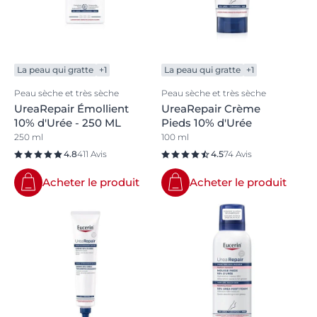
La peau qui gratte
+1
La peau qui gratte
+1
Peau sèche et très sèche
Peau sèche et très sèche
UreaRepair Émollient
UreaRepair Crème
10% d'Urée - 250 ML
Pieds 10% d'Urée
250 ml
100 ml
4.8
411 Avis
4.5
74 Avis
Acheter le produit
Acheter le produit