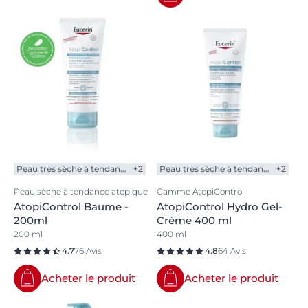
Peau très sèche à tendance atopique
+2
Peau très sèche à tendance atopique
+2
Peau sèche à tendance atopique
Gamme AtopiControl
AtopiControl Baume -
AtopiControl Hydro Gel-
200ml
Crème 400 ml
200 ml
400 ml
4.7
76 Avis
4.8
64 Avis
Acheter le produit
Acheter le produit