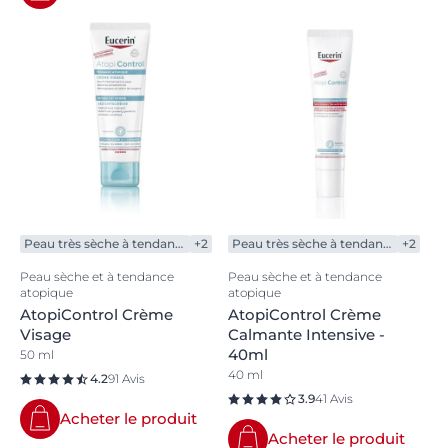
Peau très sèche à tendance atopique
+2
Peau très sèche à tendance atopique
+2
Peau sèche et à tendance
Peau sèche et à tendance
atopique
atopique
AtopiControl Crème
AtopiControl Crème
Visage
Calmante Intensive -
40ml
50 ml
40 ml
4.2
91 Avis
3.9
41 Avis
Acheter le produit
Acheter le produit