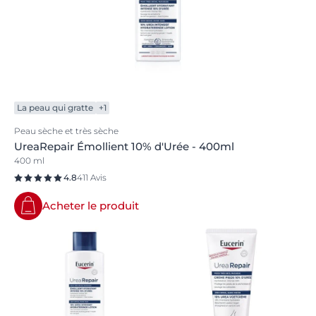
La peau qui gratte
+1
Peau sèche et très sèche
UreaRepair Émollient 10% d'Urée - 400ml
400 ml
4.8
411 Avis
Acheter le produit