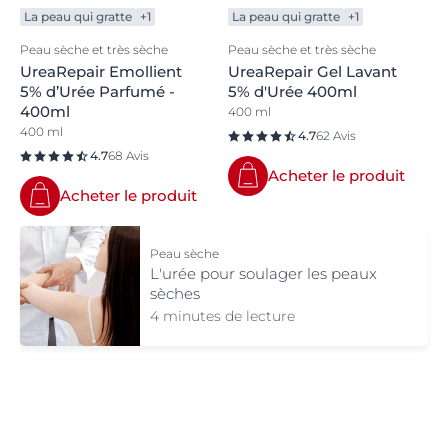
La peau qui gratte
+1
La peau qui gratte
+1
Peau sèche et très sèche
Peau sèche et très sèche
UreaRepair Emollient
UreaRepair Gel Lavant
5% d’Urée Parfumé -
5% d'Urée 400ml
400ml
400 ml
400 ml
4.7
62 Avis
4.7
68 Avis
Acheter le produit
Acheter le produit
Peau sèche
L'urée pour soulager les peaux
sèches
4 minutes de lecture