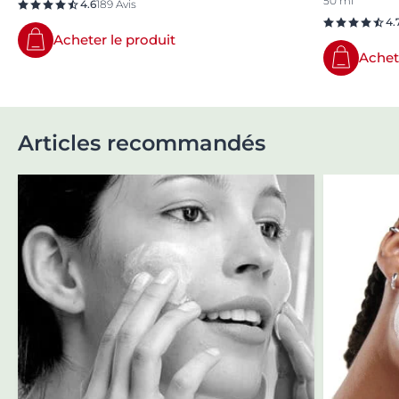
50 ml
4.6
189 Avis
4.
Acheter le produit
Achet
Articles recommandés