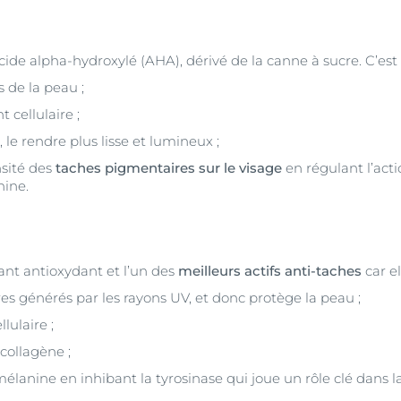
cide alpha-hydroxylé (AHA), dérivé de la canne à sucre. C’est 
s de la peau ;
 cellulaire ;
, le rendre plus lisse et lumineux ;
nsité des
taches pigmentaires sur le visage
en régulant l’act
nine.
ant antioxydant et l’un des
meilleurs actifs anti-taches
car el
bres générés par les rayons UV, et donc protège la peau ;
lulaire ;
collagène ;
mélanine en inhibant la tyrosinase qui joue un rôle clé dans 