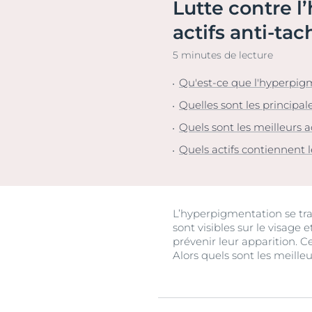
Lutte contre l
Peau hypersensible
Lèvres sèches
Décou
actifs anti-tac
Peau sensible
Peau hyperpi
Peau exposée au soleil
Peau hypersen
5 minutes de lecture
Cheveux et cui
Qu'est-ce que l'hyperpig
Peau sensible
Quelles sont les principal
Peau exposée a
Quels sont les meilleurs a
Quels actifs contiennent 
L’hyperpigmentation se tra
sont visibles sur le visage
prévenir leur apparition. 
Alors quels sont les meille