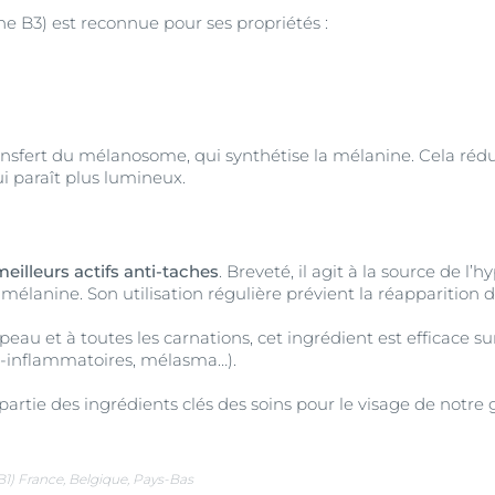
e B3) est reconnue pour ses propriétés :
ansfert du mélanosome, qui synthétise la mélanine. Cela rédu
qui paraît plus lumineux.
meilleurs actifs anti-taches
. Breveté, il agit à la source de l
mélanine. Son utilisation régulière prévient la réapparition d
peau et à toutes les carnations, cet ingrédient est efficace su
t-inflammatoires, mélasma…).
t partie des ingrédients clés des soins pour le visage de not
B1) France, Belgique, Pays-Bas