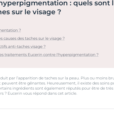
’hyperpigmentation : quels sont 
Notre engagement
Anti-Rougeurs & Ultra
Peau hyperpigmentée
vrez Anti-Pigment
Découvrez Aquap
Notre mission soci
Sensible
hes sur le visage ?
gmentée
Hyperpigmentation
#Eucerinclusio
pH5
ANTI-PIGMENT Sérum Duo
sible
30 ml
Sensi-Rides
En savoir plus
En savoir plus
En savoir plus
r chevelu
mentation ?
4.2
176 Avis
Protection solaire
es causes des taches sur le visage ?
Acheter le produit
UreaRepair
u soleil
ctifs anti-taches visage ?
les traitements Eucerin contre l'hyperpigmentation ?
Voir tous les prod
duit par l’apparition de taches sur la peau. Plus ou moins br
 et peuvent être gênantes. Heureusement, il existe des soins 
Certains ingrédients sont également réputés pour être de trè
urs ? Eucerin vous répond dans cet article.