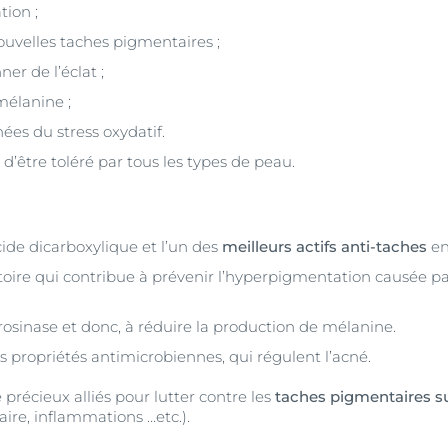
ion ;
ouvelles taches pigmentaires ;
ner de l’éclat ;
mélanine ;
nées du stress oxydatif.
 d’être toléré par tous les types de peau.
ide dicarboxylique et l’un des
meilleurs actifs anti-taches
en
toire qui contribue à prévenir l’hyperpigmentation causée p
yrosinase et donc, à réduire la production de mélanine.
es propriétés antimicrobiennes, qui régulent l’acné.
e précieux alliés pour lutter contre les
taches pigmentaires su
laire, inflammations …etc.).