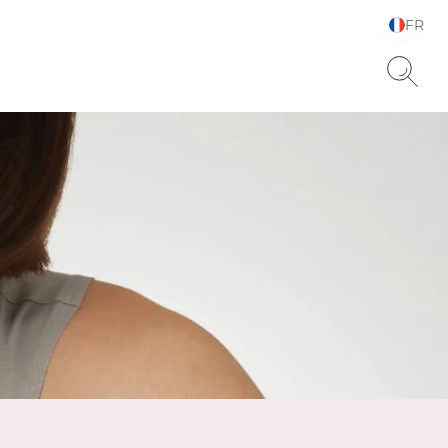
FR
Sélectionnez votre
langue & pays
Sèche SPF 15