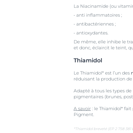
La Niacinamide (ou vitamin
anti inflammatoires ;
antibactériennes ;
antioxydantes.
De même, elle inhibe le tr
et donc, éclaircit le teint, 
Thiamidol
Le Thiamidol* est l’un des
réduisant la production de 
Adapté à tous les types de 
pigmentaires (brunes, pos
A savoir
: le Thiamidol* fai
Pigment.
*Thiamidol breveté (EP 2 758 381 