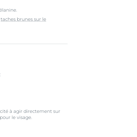
élanine.
e
taches brunes sur le
:
acité à agir directement sur
pour le visage.