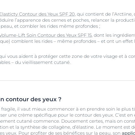
 Elasticty Contour des Yeux SPF 20
, qui contient de l’Arctiine
réduire l’apparence des cernes et poches, relancer la product
la peau, et combler les rides même profondes ;
 Volume-Lift Soin Contour des Yeux SPF 15
, dont les ingrédien
que) comblent les rides – même profondes – et ont un effet l
qui vous aident à protéger cette zone de votre visage et à cor
les – du vieillissement cutané.
in contour des yeux ?
fragile, il vaut mieux commencer à en prendre soin le plus tô
iser une crème spécifique pour le contour des yeux. C’est en e
lissement cutané commence. Doucement certes, mais on const
tion et la synthèse de collagène, d’élastine. Le moment est do
es yeux. Pour profiter de ses bénéfices sur la peau, son
applic