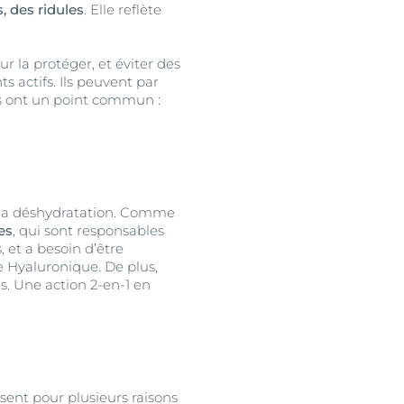
s, des ridules
. Elle reflète
ur la protéger, et éviter des
s actifs. Ils peuvent par
us ont un point commun :
e la déshydratation. Comme
es
, qui sont responsables
 et a besoin d’être
ide Hyaluronique. De plus,
s. Une action 2-en-1 en
ssent pour plusieurs raisons