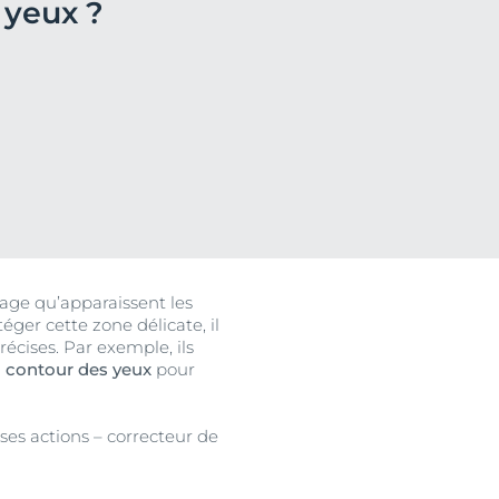
 yeux ?
Notre raison d'être
hor
ale
Découvrez nos soins anti-âge
Le pouvoir de changer la vie
n
En savoir plus
En savoir plus
uits
isage qu’apparaissent les
éger cette zone délicate, il
écises. Par exemple, ils
n contour des yeux
pour
ses actions – correcteur de