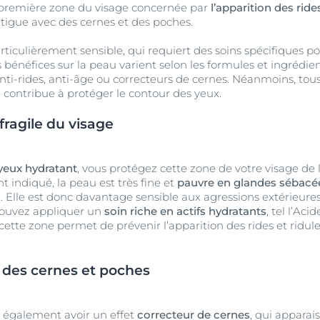
la première zone du visage concernée par
l’apparition des ride
tigue avec des cernes et des poches.
rticulièrement sensible, qui requiert des soins spécifiques po
 bénéfices sur la peau varient selon les formules et ingrédient
nti-rides, anti-âge ou correcteurs de cernes. Néanmoins, to
e contribue à protéger le contour des yeux.
fragile du visage
yeux hydratant
, vous protégez cette zone de votre visage d
indiqué, la peau est très fine et
pauvre en glandes sébacé
Elle est donc davantage sensible aux agressions extérieures,
pouvez appliquer un
soin riche en actifs hydratants
, tel l’Ac
ette zone permet de prévenir l’apparition des rides et ridule
 des cernes et poches
t également avoir un effet
correcteur de cernes
, qui apparai