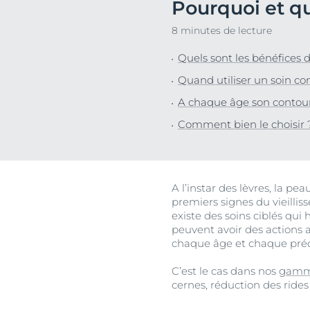
Pourquoi et qu
Peau hypersensible
Lèvres sèches
Décou
8 minutes de lecture
Peau sensible
Peau hyperpi
Peau exposée au soleil
Peau hypersen
Quels sont les bénéfices d
Cheveux et cui
Quand utiliser un soin co
Peau sensible
A chaque âge son contour
Peau exposée a
Comment bien le choisir 
A l’instar des lèvres, la pe
premiers signes du vieilliss
existe des soins ciblés qui
peuvent avoir des actions an
chaque âge et chaque pré
C’est le cas dans nos
gamm
cernes, réduction des rides 