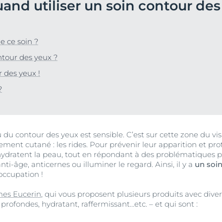
and utiliser un soin contour des
Notre engagement
Anti-Rougeurs & Ultra
Peau hyperpigmentée
vrez Anti-Pigment
Découvrez Aquap
Notre mission soci
Sensible
gmentée
Hyperpigmentation
#Eucerinclusio
pH5
ANTI-PIGMENT Sérum Duo
sible
e ce soin ?
30 ml
Sensi-Rides
En savoir plus
En savoir plus
En savoir plus
r chevelu
ntour des yeux ?
4.2
176 Avis
Protection solaire
 des yeux !
Acheter le produit
UreaRepair
u soleil
?
Voir tous les prod
au du contour des yeux est sensible. C’est sur cette zone du v
ement cutané : les rides. Pour prévenir leur apparition et prot
 hydratent la peau, tout en répondant à des problématiques pr
ti-âge, anticernes ou illuminer le regard. Ainsi, il y a
un soi
occupation !
es Eucerin
, qui vous proposent plusieurs produits avec diver
profondes, hydratant, raffermissant…etc. – et qui sont :