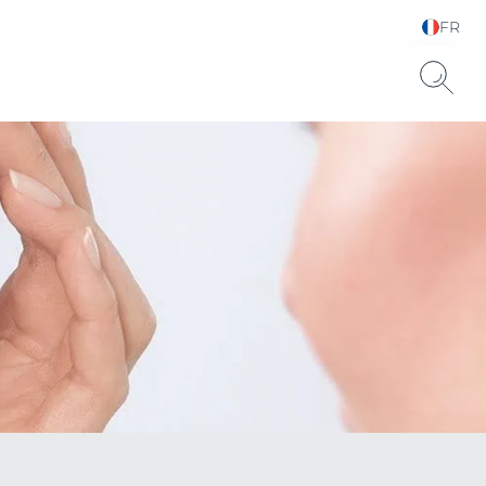
FR
Sélectionnez votre
langue & pays
Sèche SPF 15