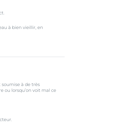
ct.
u à bien vieillir, en
st soumise à de très
re ou lorsqu’on voit mal ce
cteur.