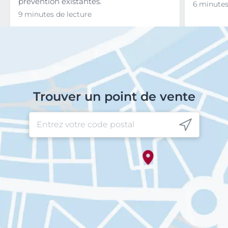
prévention existantes.
6 minutes
9 minutes de lecture
Trouver un point de vente