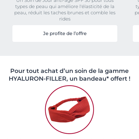
Un Soin de Jour anti-âge SPF 30 pour tous
types de peau qui améliore l'élasticité de la
t
peau, réduit les taches brunes et comble les
p
rides
Je profite de l’offre
Pour tout achat d’un soin de la gamme
HYALURON-FILLER, un bandeau* offert !