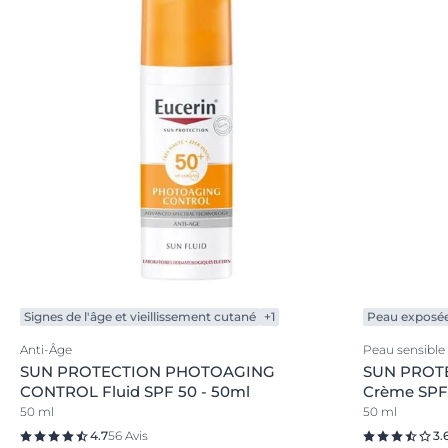
Signes de l'âge et vieillissement cutané
+1
Peau exposée 
Anti-Âge
Peau sensible
SUN PROTECTION PHOTOAGING
SUN PROT
CONTROL Fluid SPF 50 - 50ml
Crème SPF 
50 ml
50 ml
4.7
56 Avis
3.