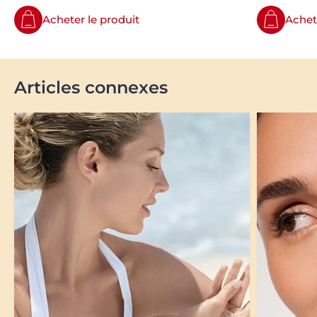
Acheter le produit
Achet
Articles connexes