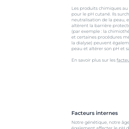
Les produits chimiques au 
pour le pH cutané. Ils surc
neutralisation de la peau,
altèrent la barrière prote
(par exemple : la chimiothér
et certaines procédures mé
la dialyse) peuvent égaleme
peau et altérer son pH et sa
En savoir plus sur les
facte
Facteurs internes
Notre génétique, notre âg
également affecter le pH d