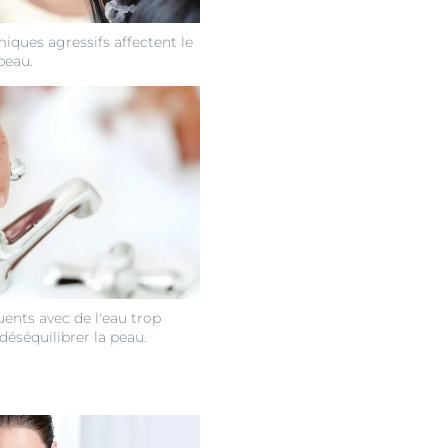
iques agressifs affectent le
peau.
ents avec de l'eau trop
éséquilibrer la peau.