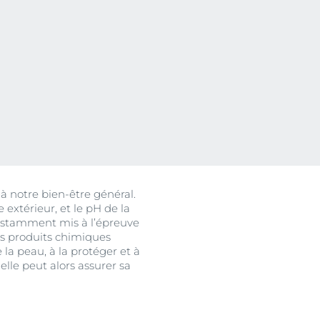
Notre raison d'être
hor
ale
Découvrez nos soins anti-âge
Le pouvoir de changer la vie
n
En savoir plus
En savoir plus
uits
 à notre bien-être général.
 extérieur, et le pH de la
onstamment mis à l’épreuve
es produits chimiques
 la peau, à la protéger et à
elle peut alors assurer sa