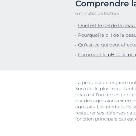
Comprendre la
Peau hypersensible
Lèvres sèches
Décou
6 minutes de lecture
Peau sensible
Peau hyperpi
Peau exposée au soleil
Peau hypersen
Quel est le pH de la peau
Cheveux et cui
Pourquoi le pH de la peau
Peau sensible
Qu'est-ce qui peut affecte
Peau exposée a
Comment le pH de la peau 
La peau est un organe multi
Son rôle le plus important 
peau est l'un de ses prin
par des agressions externe
agressifs. Les produits de 
restaurer ses défenses natur
fonction principale qui est