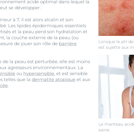
vironnement acide optimal dans lequel la
peut se développer.
ieur à 7, il est alors alcalin et son
rbé. Les lipides épidermiques essentiels
tisés et la peau perd son hydratation et
t, la couche externe de la peau (ou
Lorsque le pH de 
mesure de jouer son rôle de
barrière
est sujette aux in
e de la peau est perturbée, elle est moins
e aux agresseurs environnementaux. La
ensible
ou
hypersensible
, et est sensible
s telles que la
dermatite atopique
et aux
acée
.
Le manteau acid
saine.