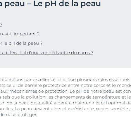
 peau – Le pH de la peau
Notre engagement
Anti-Rougeurs & Ultra
Peau hyperpigmentée
vrez Anti-Pigment
Découvrez Aquap
Notre mission soci
Sensible
gmentée
Hyperpigmentation
#Eucerinclusio
pH5
ANTI-PIGMENT Sérum Duo
sible
 ?
30 ml
Sensi-Rides
En savoir plus
En savoir plus
En savoir plus
r chevelu
 est-il important ?
4.2
176 Avis
Protection solaire
r le pH de la peau ?
Acheter le produit
UreaRepair
u soleil
diffère-t-il d’une zone à l’autre du corps ?
Voir tous les prod
fonctions par excellence, elle joue plusieurs rôles essentiels
est celui de barrière protectrice entre notre corps et le monde
cipaux mécanismes de protection. Le pH de notre peau est c
s tels que la pollution, les changements de température et l
soin de la peau de qualité aident à maintenir le pH optimal de
elles. La peau devient alors plus résistante, moins sensible ; 
 de nous protéger.