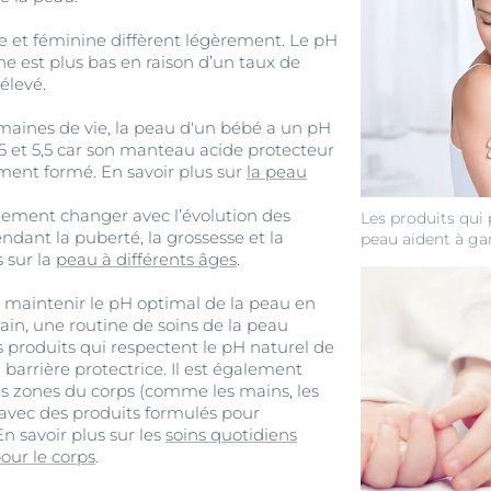
e et féminine diffèrent légèrement. Le pH
 est plus bas en raison d’un taux de
élevé.
maines de vie, la peau d'un bébé a un pH
,5 et 5,5 car son manteau acide protecteur
ment formé. En savoir plus sur
la peau
lement changer avec l’évolution des
Les produits qui 
ant la puberté, la grossesse et la
peau aident à ga
 sur la
peau à différents âges
.
 maintenir le pH optimal de la peau en
in, une routine de soins de la peau
es produits qui respectent le pH naturel de
barrière protectrice. Il est également
nes zones du corps (comme les mains, les
) avec des produits formulés pour
 En savoir plus sur les
soins quotidiens
pour le corps
.