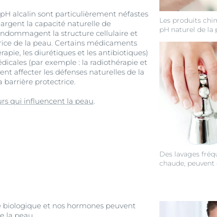
pH alcalin sont particulièrement néfastes
Les produits chim
hargent la capacité naturelle de
pH naturel de la 
 endommagent la structure cellulaire et
ctrice de la peau. Certains médicaments
apie, les diurétiques et les antibiotiques)
dicales (par exemple : la radiothérapie et
nt affecter les défenses naturelles de la
 barrière protectrice.
urs qui influencent la peau
.
Des lavages fréqu
chaude, peuvent d
e biologique et nos hormones peuvent
e la peau.