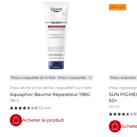
SPF 50+
Peau craquelée et irritée
Peau craquelée
+1
Peau exposée a
Peau sèche à très sèche, craquelée* ou irritée
Peau hyperpig
Aquaphor Baume Réparateur 198G
SUN PIGME
50+
198 G
50 ml
4.6
253 Avis
4.3
Acheter le produit
Achete