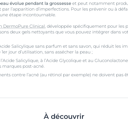
peau évolue pendant la grossesse
et peut notamment produ
it par l’apparition d’imperfections. Pour les prévenir ou à défa
t une étape incontournable.
n DermoPure Clinical
, développée spécifiquement pour les 
sons deux gels nettoyants que vous pouvez intégrer dans vo
’Acide Salicylique sans parfum et sans savon, qui réduit les im
1er jour d’utilisation, sans assécher la peau ;
l’Acide Salicylique, à l’Acide Glycolique et au Gluconolactone,
es marques post-acné.
ments contre l’acné (au rétinol par exemple) ne doivent pas ê
À découvrir