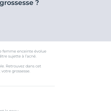
grossesse ?
Notre raison d'être
hor
ale
Découvrez nos soins anti-âge
Le pouvoir de changer la vie
n
En savoir plus
En savoir plus
’une femme enceinte évolue
tre sujette à l’acné.
uits
le. Retrouvez dans cet
 votre grossesse.
t la peau.