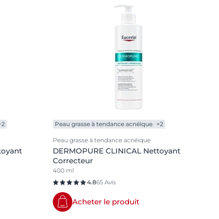
+2
Peau grasse à tendance acnéique
+2
Peau grasse à tendance acnéique
oyant
DERMOPURE CLINICAL Nettoyant
Correcteur
400 ml
4.8
65 Avis
Acheter le produit