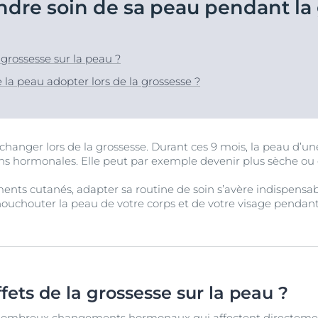
re soin de sa peau pendant la 
Notre engagement
Anti-Rougeurs & Ultra
Peau hyperpigmentée
vrez Anti-Pigment
Découvrez Aquap
Notre mission soci
Sensible
gmentée
Hyperpigmentation
#Eucerinclusio
pH5
ANTI-PIGMENT Sérum Duo
sible
a grossesse sur la peau ?
30 ml
Sensi-Rides
En savoir plus
En savoir plus
En savoir plus
r chevelu
 la peau adopter lors de la grossesse ?
4.2
176 Avis
Protection solaire
Acheter le produit
UreaRepair
u soleil
à changer lors de la grossesse. Durant ces 9 mois, la peau d
ons hormonales. Elle peut par exemple devenir plus sèche ou ê
Voir tous les prod
nts cutanés, adapter sa routine de soin s’avère indispensab
chouchouter la peau de votre corps et de votre visage pendant
ffets de la grossesse sur la peau ?
nombreux changements hormonaux qui affectent directemen