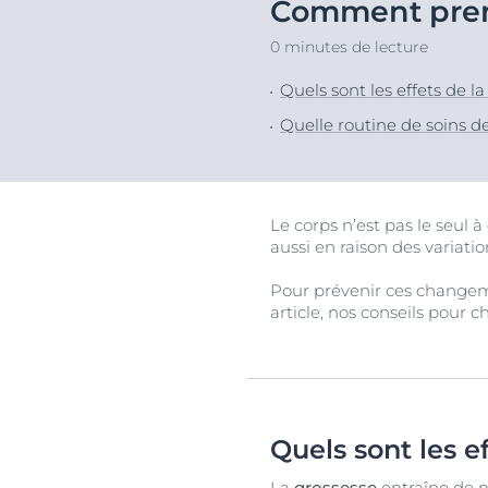
Comment prend
Peau hypersensible
Lèvres sèches
Décou
0 minutes de lecture
Peau sensible
Peau hyperpi
Peau exposée au soleil
Peau hypersen
Quels sont les effets de l
Cheveux et cui
Quelle routine de soins de
Peau sensible
Peau exposée a
Le corps n’est pas le seul 
aussi en raison des variati
Pour prévenir ces changeme
article, nos conseils pour 
Quels sont les e
La
grossesse
entraîne de 