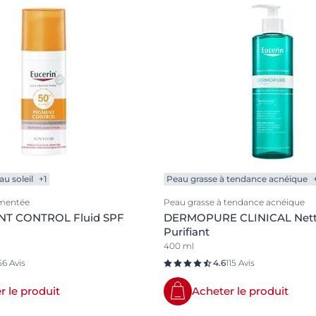
u soleil
+1
Peau grasse à tendance acnéique
mentée
Peau grasse à tendance acnéique
NT CONTROL Fluid SPF
DERMOPURE CLINICAL Nett
Purifiant
400 ml
56 Avis
4.6
115 Avis
r le produit
Acheter le produit