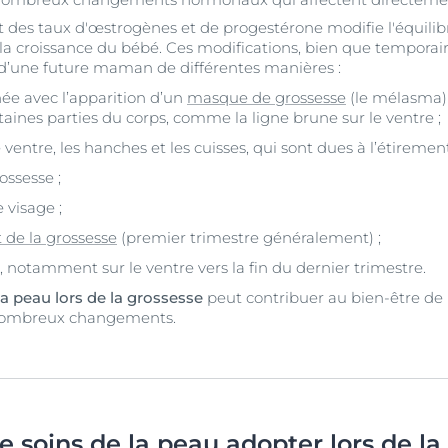
t des taux d'œstrogènes et de progestérone modifie l'équilib
 la croissance du bébé. Ces modifications, bien que temporair
d’une future maman de différentes manières :
e avec l’apparition d’un
masque de grossesse
(le mélasma) 
aines parties du corps, comme la ligne brune sur le ventre ;
e ventre, les hanches et les cuisses, qui sont dues à l’étiremen
ssesse ;
 visage ;
 de la grossesse
(premier trimestre généralement) ;
otamment sur le ventre vers la fin du dernier trimestre.
sa peau lors de la grossesse
peut contribuer au bien-être de 
s nombreux changements.
e soins de la peau adopter lors de la