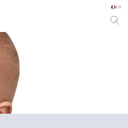
FR
Sélectionnez votre
langue & pays
Sèche SPF 15