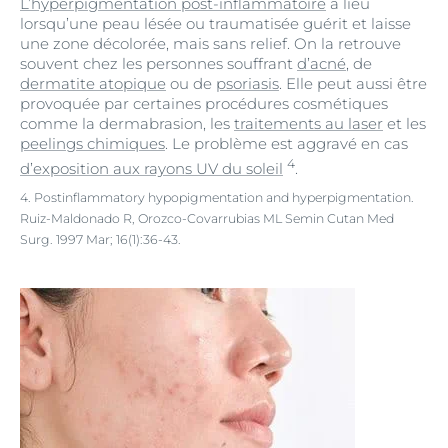
L’hyperpigmentation post-inflammatoire
a lieu
lorsqu’une peau lésée ou traumatisée guérit et laisse
une zone décolorée, mais sans relief. On la retrouve
souvent chez les personnes souffrant
d’acné
, de
dermatite atopique
ou de
psoriasis
. Elle peut aussi être
provoquée par certaines procédures cosmétiques
comme la dermabrasion, les
traitements au laser
et les
peelings chimiques
. Le problème est aggravé en cas
4
d’exposition aux rayons UV du soleil
.
4. Postinflammatory hypopigmentation and hyperpigmentation.
Ruiz-Maldonado R, Orozco-Covarrubias ML Semin Cutan Med
Surg. 1997 Mar; 16(1):36-43.