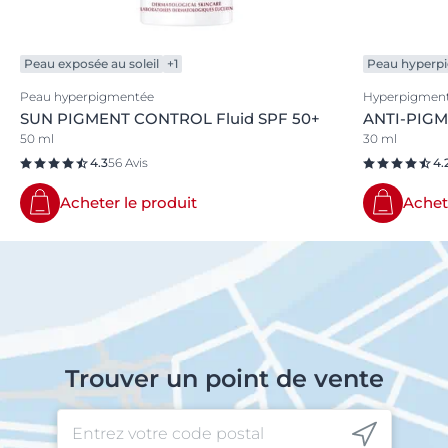
Peau exposée au soleil
+1
Peau hyperp
Peau hyperpigmentée
Hyperpigment
SUN PIGMENT CONTROL Fluid SPF 50+
ANTI-PIGM
50 ml
30 ml
4.3
56 Avis
4.
Acheter le produit
Achet
Trouver un point de vente