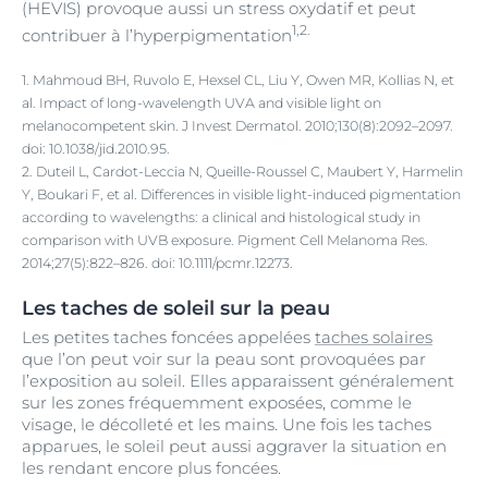
(HEVIS) provoque aussi un stress oxydatif et peut
1,2.
contribuer à l’hyperpigmentation
1. Mahmoud BH, Ruvolo E, Hexsel CL, Liu Y, Owen MR, Kollias N, et
al. Impact of long-wavelength UVA and visible light on
melanocompetent skin. J Invest Dermatol. 2010;130(8):2092–2097.
doi: 10.1038/jid.2010.95.
2. Duteil L, Cardot-Leccia N, Queille-Roussel C, Maubert Y, Harmelin
Y, Boukari F, et al. Differences in visible light-induced pigmentation
according to wavelengths: a clinical and histological study in
comparison with UVB exposure. Pigment Cell Melanoma Res.
2014;27(5):822–826. doi: 10.1111/pcmr.12273.
Les taches de soleil sur la peau
Les petites taches foncées appelées
taches solaires
que l’on peut voir sur la peau sont provoquées par
l’exposition au soleil. Elles apparaissent généralement
sur les zones fréquemment exposées, comme le
visage, le décolleté et les mains. Une fois les taches
apparues, le soleil peut aussi aggraver la situation en
les rendant encore plus foncées.